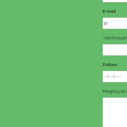
E-mail
Telefonszá
Dátum
Megjegyzé