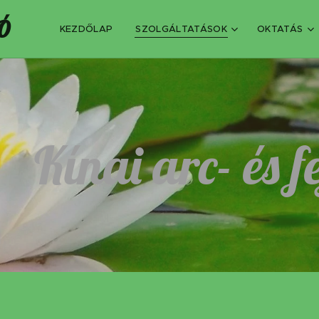
Ó
KEZDŐLAP
SZOLGÁLTATÁSOK
OKTATÁS
Kínai arc- és 