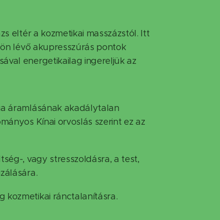
zs eltér a kozmetikai masszázstól. Itt
fülön lévő akupresszúrás pontok
ával energetikailag ingereljük az
gia áramlásának akadálytalan
ományos Kínai orvoslás szerint ez az
tség-, vagy stresszoldásra, a test,
zálására.
 kozmetikai ránctalanításra.