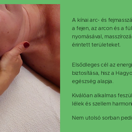
A kínai arc- és fejmasszá
a fejen, az arcon és a 
nyomásával, masszírozás
érintett területeket.
Elsődleges cél az ener
biztosítása, hisz a Hagy
egészség alapja.
Kiválóan alkalmas feszül
lélek és szellem harmoni
Nem utolsó sorban pedig