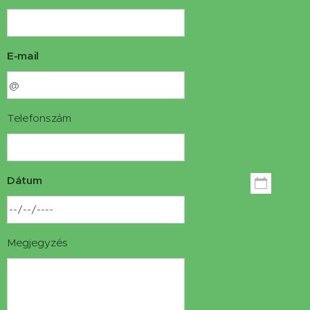
E-mail
Telefonszám
Dátum
Megjegyzés