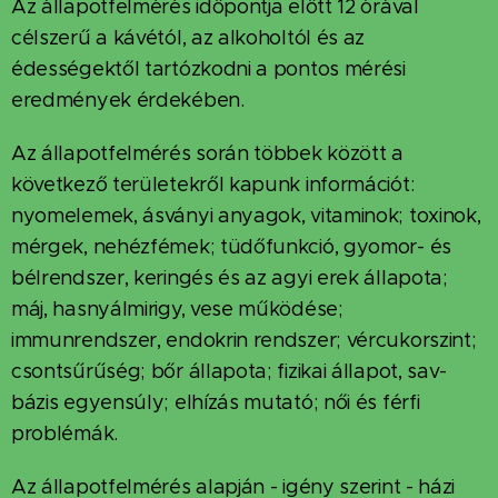
Az állapotfelmérés időpontja előtt 12 órával
célszerű a kávétól, az alkoholtól és az
édességektől tartózkodni a pontos mérési
eredmények érdekében.
Az állapotfelmérés során többek között a
következő területekről kapunk információt:
nyomelemek, ásványi anyagok, vitaminok; toxinok,
mérgek, nehézfémek; tüdőfunkció, gyomor- és
bélrendszer, keringés és az agyi erek állapota;
máj, hasnyálmirigy, vese működése;
immunrendszer, endokrin rendszer; vércukorszint;
csontsűrűség; bőr állapota; fizikai állapot, sav-
bázis egyensúly; elhízás mutató; női és férfi
problémák.
Az állapotfelmérés alapján - igény szerint - házi